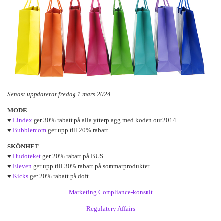
Senast uppdaterat fredag 1 mars 2024.
MODE
♥
Lindex
ger 30% rabatt på alla ytterplagg med koden out2014.
♥
Bubbleroom
ger upp till 20% rabatt.
SKÖNHET
♥
Hudoteket
ger 20% rabatt på BUS.
♥
Eleven
ger upp till 30% rabatt på sommarprodukter.
♥
Kicks
ger 20% rabatt på doft.
Marketing Compliance-konsult
Regulatory Affairs