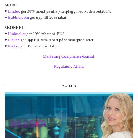
MODE
♥
Lindex
ger 30% rabatt på alla ytterplagg med koden out2014.
♥
Bubbleroom
ger upp till 20% rabatt.
SKÖNHET
♥
Hudoteket
ger 20% rabatt på BUS.
♥
Eleven
ger upp till 30% rabatt på sommarprodukter.
♥
Kicks
ger 20% rabatt på doft.
Marketing Compliance-konsult
Regulatory Affairs
OM MIG