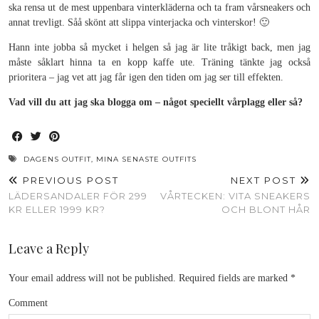
ska rensa ut de mest uppenbara vinterkläderna och ta fram vårsneakers och
annat trevligt. Såå skönt att slippa vinterjacka och vinterskor! 🙂
Hann inte jobba så mycket i helgen så jag är lite tråkigt back, men jag
måste såklart hinna ta en kopp kaffe ute. Träning tänkte jag också
prioritera – jag vet att jag får igen den tiden om jag ser till effekten.
Vad vill du att jag ska blogga om – något speciellt vårplagg eller så?
DAGENS OUTFIT
,
MINA SENASTE OUTFITS
PREVIOUS POST
NEXT POST
LÄDERSANDALER FÖR 299
VÅRTECKEN: VITA SNEAKERS
KR ELLER 1999 KR?
OCH BLONT HÅR
Leave a Reply
Your email address will not be published.
Required fields are marked
*
Comment