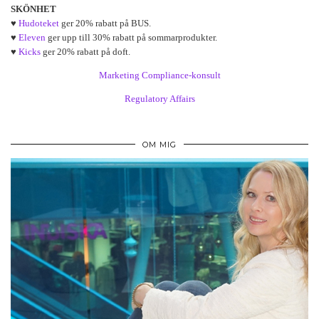
SKÖNHET
♥
Hudoteket
ger 20% rabatt på BUS.
♥
Eleven
ger upp till 30% rabatt på sommarprodukter.
♥
Kicks
ger 20% rabatt på doft.
Marketing Compliance-konsult
Regulatory Affairs
OM MIG