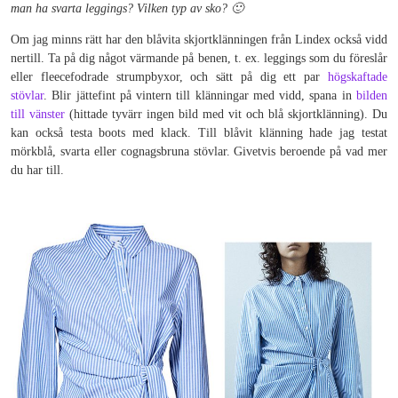
man ha svarta leggings? Vilken typ av sko? 🙂
Om jag minns rätt har den blåvita skjortklänningen från Lindex också vidd
nertill. Ta på dig något värmande på benen, t. ex. leggings som du föreslår
eller fleecefodrade strumpbyxor, och sätt på dig ett par
högskaftade
stövlar
. Blir jättefint på vintern till klänningar med vidd, spana in
bilden
till vänster
(hittade tyvärr ingen bild med vit och blå skjortklänning). Du
kan också testa boots med klack. Till blåvit klänning hade jag testat
mörkblå, svarta eller cognagsbruna stövlar. Givetvis beroende på vad mer
du har till.