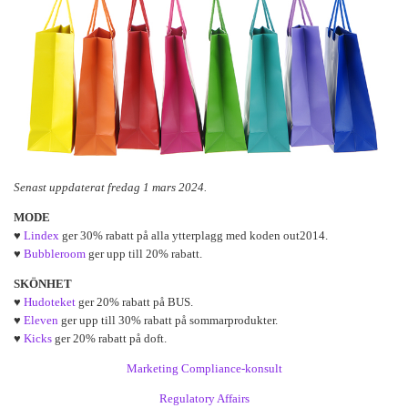
Senast uppdaterat fredag 1 mars 2024.
MODE
♥
Lindex
ger 30% rabatt på alla ytterplagg med koden out2014.
♥
Bubbleroom
ger upp till 20% rabatt.
SKÖNHET
♥
Hudoteket
ger 20% rabatt på BUS.
♥
Eleven
ger upp till 30% rabatt på sommarprodukter.
♥
Kicks
ger 20% rabatt på doft.
Marketing Compliance-konsult
Regulatory Affairs