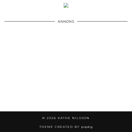
ANNONS
© 2026
KÄTHE NILSSON
THEME CREATED BY
pipdig