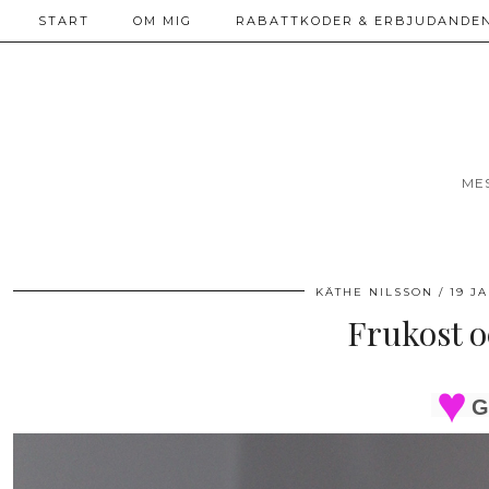
START
OM MIG
RABATTKODER & ERBJUDANDEN
ME
KÄTHE NILSSON
19 J
Frukost o
G