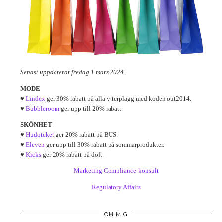
Senast uppdaterat fredag 1 mars 2024.
MODE
♥
Lindex
ger 30% rabatt på alla ytterplagg med koden out2014.
♥
Bubbleroom
ger upp till 20% rabatt.
SKÖNHET
♥
Hudoteket
ger 20% rabatt på BUS.
♥
Eleven
ger upp till 30% rabatt på sommarprodukter.
♥
Kicks
ger 20% rabatt på doft.
Marketing Compliance-konsult
Regulatory Affairs
OM MIG