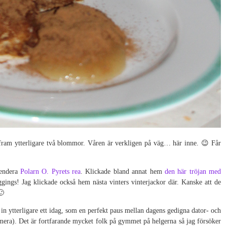
fram ytterligare två blommor. Våren är verkligen på väg… här inne. 😉 Får
mendera
Polarn O. Pyrets rea
. Klickade bland annat hem
den här tröjan med
gings! Jag klickade också hem nästa vinters vinterjackor där. Kanske att de
🙂
få in ytterligare ett idag, som en perfekt paus mellan dagens gedigna dator- och
numera). Det är fortfarande mycket folk på gymmet på helgerna så jag försöker