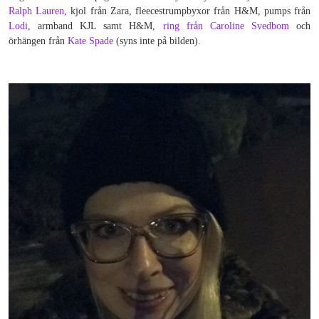
Ralph Lauren
, kjol från Zara, fleecestrumpbyxor från H&M, pumps från
Lodi
, armband KJL samt H&M,
ring från Caroline Svedbom
och
örhängen från
Kate Spade
(syns inte på bilden).