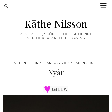
Käthe Nilsson
MEST MODE, SKÖNHET OCH SHOPPING
MEN OCKSÅ MAT OCH TRÄNING
KÄTHE NILSSON
1 JANUARY 2018
DAGENS OUTFIT
Nyår
GILLA