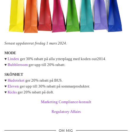
Senast uppdaterat fredag 1 mars 2024.
MODE
♥
Lindex
ger 30% rabatt på alla ytterplagg med koden out2014.
♥
Bubbleroom
ger upp till 20% rabatt.
SKÖNHET
♥
Hudoteket
ger 20% rabatt på BUS.
♥
Eleven
ger upp till 30% rabatt på sommarprodukter.
♥
Kicks
ger 20% rabatt på doft.
Marketing Compliance-konsult
Regulatory Affairs
OM MIG