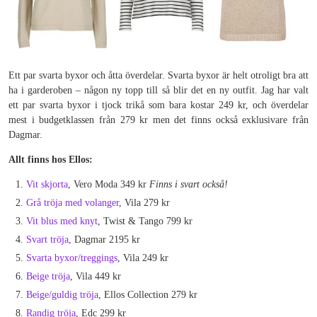
Ett par svarta byxor och åtta överdelar. Svarta byxor är helt otroligt bra att
ha i garderoben – någon ny topp till så blir det en ny outfit. Jag har valt
ett par svarta byxor i tjock trikå som bara kostar 249 kr, och överdelar
mest i budgetklassen från 279 kr men det finns också exklusivare från
Dagmar.
Allt finns hos Ellos:
Vit skjorta
, Vero Moda 349 kr
Finns i svart också!
Grå tröja med volanger
, Vila 279 kr
Vit blus med knyt
, Twist & Tango 799 kr
Svart tröja
, Dagmar 2195 kr
Svarta byxor/treggings
, Vila 249 kr
Beige tröja
, Vila 449 kr
Beige/guldig tröja
, Ellos Collection 279 kr
Randig tröja
, Edc 299 kr