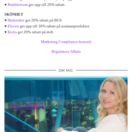
♥
Bubbleroom
ger upp till 20% rabatt.
SKÖNHET
♥
Hudoteket
ger 20% rabatt på BUS.
♥
Eleven
ger upp till 30% rabatt på sommarprodukter.
♥
Kicks
ger 20% rabatt på doft.
Marketing Compliance-konsult
Regulatory Affairs
OM MIG