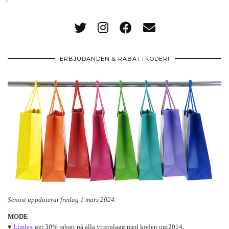
ERBJUDANDEN & RABATTKODER!
Senast uppdaterat fredag 1 mars 2024.
MODE
♥
Lindex
ger 30% rabatt på alla ytterplagg med koden out2014.