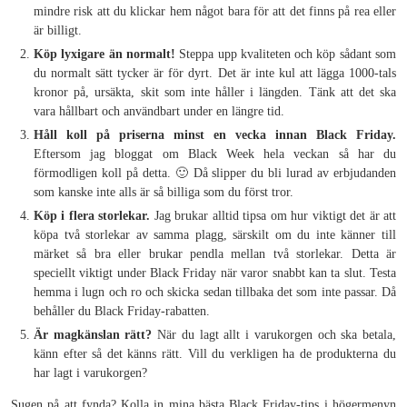
mindre risk att du klickar hem något bara för att det finns på rea eller
är billigt.
Köp lyxigare än normalt!
Steppa upp kvaliteten och köp sådant som
du normalt sätt tycker är för dyrt. Det är inte kul att lägga 1000-tals
kronor på, ursäkta, skit som inte håller i längden. Tänk att det ska
vara hållbart och användbart under en längre tid.
Håll koll på priserna minst en vecka innan Black Friday.
Eftersom jag bloggat om Black Week hela veckan så har du
förmodligen koll på detta. 🙂 Då slipper du bli lurad av erbjudanden
som kanske inte alls är så billiga som du först tror.
Köp i flera storlekar.
Jag brukar alltid tipsa om hur viktigt det är att
köpa två storlekar av samma plagg, särskilt om du inte känner till
märket så bra eller brukar pendla mellan två storlekar. Detta är
speciellt viktigt under Black Friday när varor snabbt kan ta slut. Testa
hemma i lugn och ro och skicka sedan tillbaka det som inte passar. Då
behåller du Black Friday-rabatten.
Är magkänslan rätt?
När du lagt allt i varukorgen och ska betala,
känn efter så det känns rätt. Vill du verkligen ha de produkterna du
har lagt i varukorgen?
Sugen på att fynda? Kolla in mina bästa Black Friday-tips i högermenyn