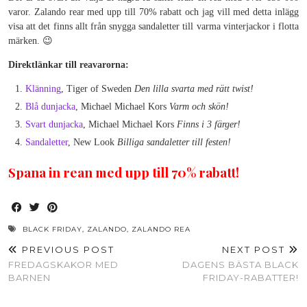
varor. Zalando rear med upp till 70% rabatt och jag vill med detta inlägg
visa att det finns allt från snygga sandaletter till varma vinterjackor i flotta
märken. 😉
Direktlänkar till reavarorna:
Klänning
, Tiger of Sweden
Den lilla svarta med rätt twist!
Blå dunjacka
, Michael Michael Kors
Varm och skön!
Svart dunjacka
, Michael Michael Kors
Finns i 3 färger!
Sandaletter
, New Look
Billiga sandaletter till festen!
Spana in rean med upp till 70% rabatt!
BLACK FRIDAY
,
ZALANDO
,
ZALANDO REA
PREVIOUS POST
NEXT POST
FREDAGSKAKOR MED
DAGENS BÄSTA BLACK
BARNEN
FRIDAY-RABATTER!