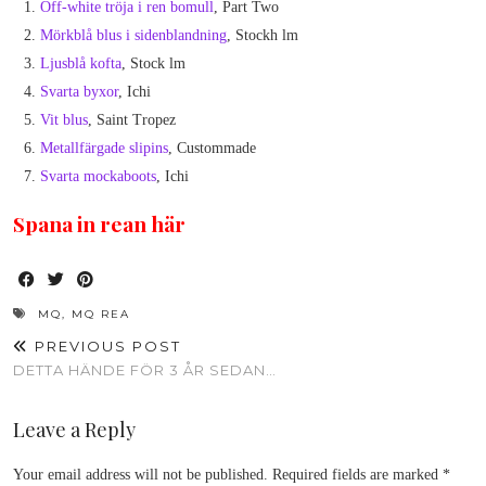
Off-white tröja i ren bomull
, Part Two
Mörkblå blus i sidenblandning
, Stockh lm
Ljusblå kofta
, Stock lm
Svarta byxor
, Ichi
Vit blus
, Saint Tropez
Metallfärgade slipins
, Custommade
Svarta mockaboots
, Ichi
Spana in rean här
MQ
,
MQ REA
PREVIOUS POST
DETTA HÄNDE FÖR 3 ÅR SEDAN…
Leave a Reply
Your email address will not be published.
Required fields are marked
*