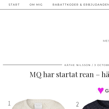
START
OM MIG
RABATTKODER & ERBJUDANDEN
ME
KÄTHE NILSSON
3 OCTOB
MQ har startat rean – hä
G