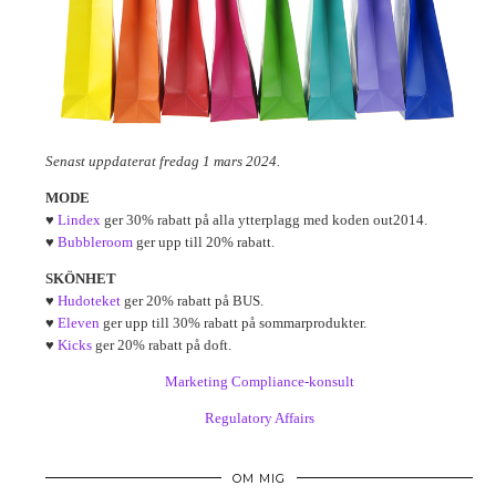
Senast uppdaterat fredag 1 mars 2024.
MODE
♥
Lindex
ger 30% rabatt på alla ytterplagg med koden out2014.
♥
Bubbleroom
ger upp till 20% rabatt.
SKÖNHET
♥
Hudoteket
ger 20% rabatt på BUS.
♥
Eleven
ger upp till 30% rabatt på sommarprodukter.
♥
Kicks
ger 20% rabatt på doft.
Marketing Compliance-konsult
Regulatory Affairs
OM MIG