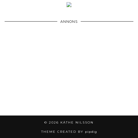
ANNONS
© 2026
KÄTHE NILSSON
THEME CREATED BY
pipdig