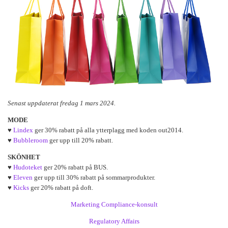
Senast uppdaterat fredag 1 mars 2024.
MODE
♥
Lindex
ger 30% rabatt på alla ytterplagg med koden out2014.
♥
Bubbleroom
ger upp till 20% rabatt.
SKÖNHET
♥
Hudoteket
ger 20% rabatt på BUS.
♥
Eleven
ger upp till 30% rabatt på sommarprodukter.
♥
Kicks
ger 20% rabatt på doft.
Marketing Compliance-konsult
Regulatory Affairs