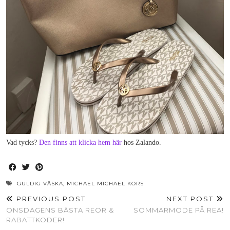
Vad tycks?
Den finns att klicka hem här
hos Zalando.
GULDIG VÄSKA
,
MICHAEL MICHAEL KORS
PREVIOUS POST
NEXT POST
ONSDAGENS BÄSTA REOR &
SOMMARMODE PÅ REA!
RABATTKODER!