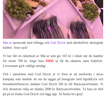
Mat.se
sponsrade med tilltugg och
God Dryck
med alkoholfritt ekologiskt
bubbel. Stort tack!
Vi har fått en rabattkod av Mat.se som ger 165 kr i rabatt när du handlar
för minst 700 kr. Ange bara
SI165
så får du rabatten samt fraktfritt.
Leveransen gick väldigt smidigt.
Och i samarbete med God Dryck är vi först ut att medverka i deras
kampanj som innebär att om du taggar på Instagram med #goddryck och
#swedeninfluencers skänker God Dryck 100 kr till Barncancerfonden. Vi
fick dessutom välja att skänka 2000 kr Barncancerfonden. Ta bara en bild
på på en flaska God Dryck och lägg upp. Så himla bra grej!