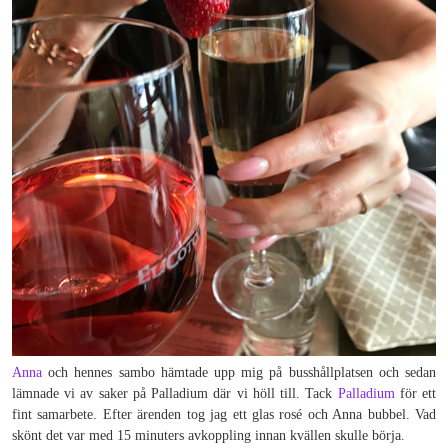
Anna
och hennes sambo hämtade upp mig på busshållplatsen och sedan
lämnade vi av saker på Palladium där vi höll till. Tack
Palladium
för ett
fint samarbete. Efter ärenden tog jag ett glas rosé och Anna bubbel. Vad
skönt det var med 15 minuters avkoppling innan kvällen skulle börja.