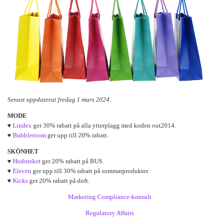
Senast uppdaterat fredag 1 mars 2024.
MODE
♥
Lindex
ger 30% rabatt på alla ytterplagg med koden out2014.
♥
Bubbleroom
ger upp till 20% rabatt.
SKÖNHET
♥
Hudoteket
ger 20% rabatt på BUS.
♥
Eleven
ger upp till 30% rabatt på sommarprodukter.
♥
Kicks
ger 20% rabatt på doft.
Marketing Compliance-konsult
Regulatory Affairs