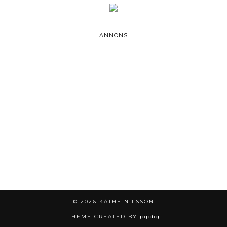
ANNONS
© 2026
KÄTHE NILSSON
THEME CREATED BY
pipdig