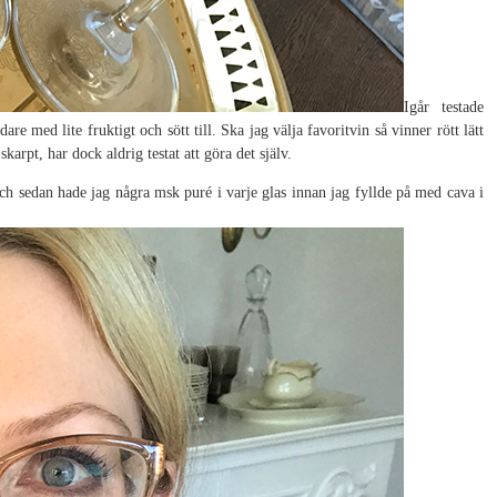
Igår testade
 med lite fruktigt och sött till. Ska jag välja favoritvin så vinner rött lätt
karpt, har dock aldrig testat att göra det själv.
ch sedan hade jag några msk puré i varje glas innan jag fyllde på med cava i