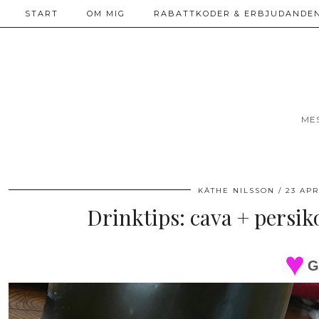
START
OM MIG
RABATTKODER & ERBJUDANDEN
ME
KÄTHE NILSSON
23 APR
Drinktips: cava + persik
G