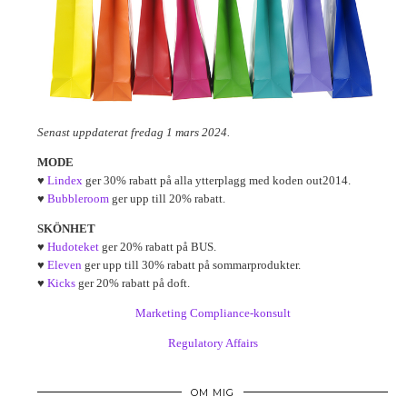
Senast uppdaterat fredag 1 mars 2024.
MODE
♥
Lindex
ger 30% rabatt på alla ytterplagg med koden out2014.
♥
Bubbleroom
ger upp till 20% rabatt.
SKÖNHET
♥
Hudoteket
ger 20% rabatt på BUS.
♥
Eleven
ger upp till 30% rabatt på sommarprodukter.
♥
Kicks
ger 20% rabatt på doft.
Marketing Compliance-konsult
Regulatory Affairs
OM MIG