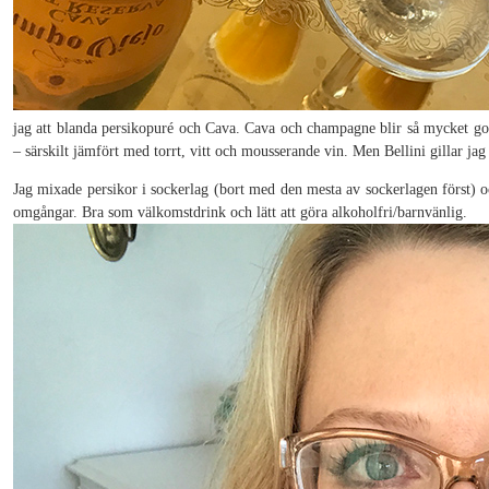
jag att blanda persikopuré och Cava. Cava och champagne blir så mycket godare
– särskilt jämfört med torrt, vitt och mousserande vin. Men Bellini gillar jag s
Jag mixade persikor i sockerlag (bort med den mesta av sockerlagen först) o
omgångar. Bra som välkomstdrink och lätt att göra alkoholfri/barnvänlig.