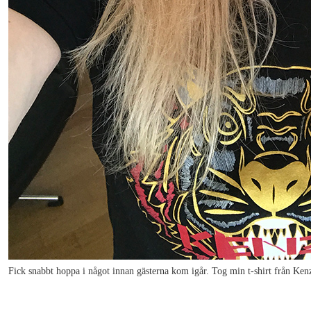
Fick snabbt hoppa i något innan gästerna kom igår. Tog min t-shirt från Kenz