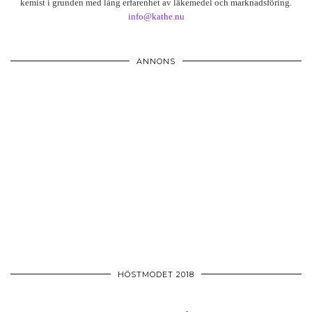
kemist i grunden med lång erfarenhet av läkemedel och marknadsföring.
info@kathe.nu
ANNONS
HÖSTMODET 2018