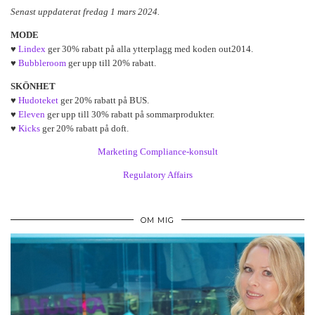
Senast uppdaterat fredag 1 mars 2024.
MODE
♥
Lindex
ger 30% rabatt på alla ytterplagg med koden out2014.
♥
Bubbleroom
ger upp till 20% rabatt.
SKÖNHET
♥
Hudoteket
ger 20% rabatt på BUS.
♥
Eleven
ger upp till 30% rabatt på sommarprodukter.
♥
Kicks
ger 20% rabatt på doft.
Marketing Compliance-konsult
Regulatory Affairs
OM MIG