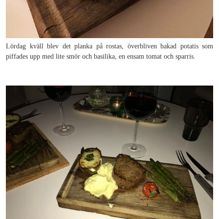
Lördag kväll blev det planka på rostas, överbliven bakad potatis som
piffades upp med lite smör och basilika, en ensam tomat och sparris.