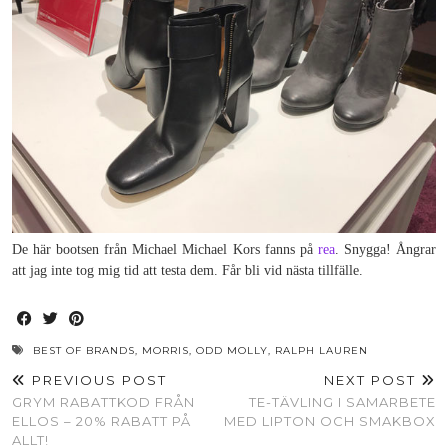
De här bootsen från Michael Michael Kors fanns på
rea
. Snygga! Ångrar
att jag inte tog mig tid att testa dem. Får bli vid nästa tillfälle.
BEST OF BRANDS
,
MORRIS
,
ODD MOLLY
,
RALPH LAUREN
PREVIOUS POST
NEXT POST
GRYM RABATTKOD FRÅN
TE-TÄVLING I SAMARBETE
ELLOS – 20% RABATT PÅ
MED LIPTON OCH SMAKBOX
ALLT!