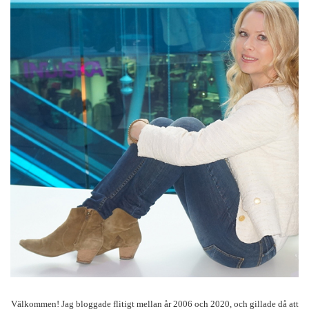
Välkommen! Jag bloggade flitigt mellan år 2006 och 2020, och gillade då att