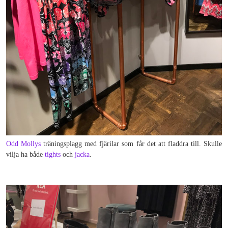
Odd Mollys
träningsplagg med fjärilar som får det att fladdra till. Skulle
vilja ha både
tights
och
jacka
.