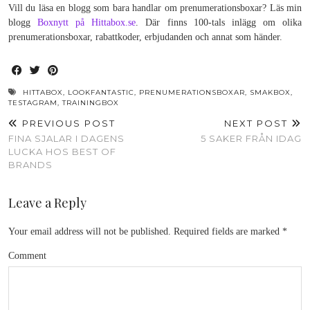
Vill du läsa en blogg som bara handlar om prenumerationsboxar? Läs min
blogg
Boxnytt på Hittabox.se
. Där finns 100-tals inlägg om olika
prenumerationsboxar, rabattkoder, erbjudanden och annat som händer.
HITTABOX
,
LOOKFANTASTIC
,
PRENUMERATIONSBOXAR
,
SMAKBOX
,
TESTAGRAM
,
TRAININGBOX
PREVIOUS POST
NEXT POST
FINA SJALAR I DAGENS
5 SAKER FRÅN IDAG
LUCKA HOS BEST OF
BRANDS
Leave a Reply
Your email address will not be published.
Required fields are marked
*
Comment