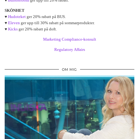
♥
Bubbleroom
ger upp till 20% rabatt.
SKÖNHET
♥
Hudoteket
ger 20% rabatt på BUS.
♥
Eleven
ger upp till 30% rabatt på sommarprodukter.
♥
Kicks
ger 20% rabatt på doft.
Marketing Compliance-konsult
Regulatory Affairs
OM MIG