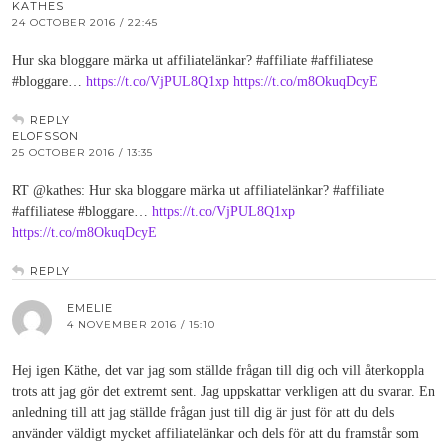
KATHES
24 OCTOBER 2016 / 22:45
Hur ska bloggare märka ut affiliatelänkar? #affiliate #affiliatese
#bloggare…
https://t.co/VjPUL8Q1xp
https://t.co/m8OkuqDcyE
REPLY
ELOFSSON
25 OCTOBER 2016 / 13:35
RT @kathes: Hur ska bloggare märka ut affiliatelänkar? #affiliate
#affiliatese #bloggare…
https://t.co/VjPUL8Q1xp
https://t.co/m8OkuqDcyE
REPLY
EMELIE
4 NOVEMBER 2016 / 15:10
Hej igen Käthe, det var jag som ställde frågan till dig och vill återkoppla
trots att jag gör det extremt sent. Jag uppskattar verkligen att du svarar. En
anledning till att jag ställde frågan just till dig är just för att du dels
använder väldigt mycket affiliatelänkar och dels för att du framstår som