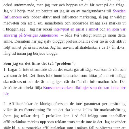
också uttömmande, men jag tror och hoppas att du får svar på din fråga.
Jag vill börja med att berätta att jag är en av medgrundarna till
Sweden
Influencers
och jobbar aktivt med influencer marketing, så jag är väldigt
medveten om att t. ex. samarbeten och sponsrade inlägg ska märkas ut
i blogginlägg. Jag har också
intervjuat en jurist i ämnet
och
en som var
ansvarig på Sveriges Annonsörer
– båda två väldigt kunniga inom detta
ämne. Dessutom har jag själv bloggat professionellt i över tio år och aktivt
följt ämnet på så sätt också. Jag har använt affiliatelänkar i ca 17 år, d.v.s.
lång tid innan jag började blogga.
Som jag ser det finns det två “problem”:
1. Lagar är inte utformade så att det exakt går att säga vad som är rätt och
vad som är fel. Det finns folk inom branschen som hittar på hur ett inlägg
ska märkas ut och det är antagligen där du fått din information från. Det
är bättre att direkt följa
Konsumentverkets riktlinjer som du kan ladda ner
här
.
2. Affiliatelänkar är kluriga eftersom de inte garanterat ger ersättning
vilket är en förutsättning för att det ska kunna kallas för marknadsföring
(som jag tolkar det). I praktiken kan i så fall inlägg som innehåller
affiliatelänkar märkas upp som reklam trots att de inte är det. Jag använder
själv bl. a. automatiska affiliatelänkar som i många fall publiceras utan att