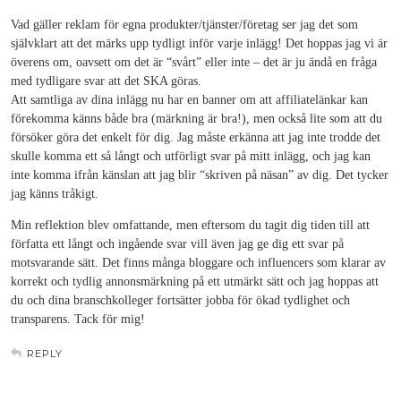
Vad gäller reklam för egna produkter/tjänster/företag ser jag det som
självklart att det märks upp tydligt inför varje inlägg! Det hoppas jag vi är
överens om, oavsett om det är “svårt” eller inte – det är ju ändå en fråga
med tydligare svar att det SKA göras.
Att samtliga av dina inlägg nu har en banner om att affiliatelänkar kan
förekomma känns både bra (märkning är bra!), men också lite som att du
försöker göra det enkelt för dig. Jag måste erkänna att jag inte trodde det
skulle komma ett så långt och utförligt svar på mitt inlägg, och jag kan
inte komma ifrån känslan att jag blir “skriven på näsan” av dig. Det tycker
jag känns tråkigt.
Min reflektion blev omfattande, men eftersom du tagit dig tiden till att
författa ett långt och ingående svar vill även jag ge dig ett svar på
motsvarande sätt. Det finns många bloggare och influencers som klarar av
korrekt och tydlig annonsmärkning på ett utmärkt sätt och jag hoppas att
du och dina branschkolleger fortsätter jobba för ökad tydlighet och
transparens. Tack för mig!
REPLY