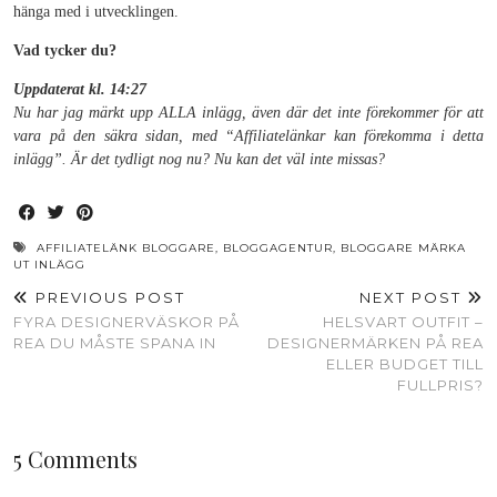
hänga med i utvecklingen.
Vad tycker du?
Uppdaterat kl. 14:27
Nu har jag märkt upp ALLA inlägg, även där det inte förekommer för att
vara på den säkra sidan, med “Affiliatelänkar kan förekomma i detta
inlägg”. Är det tydligt nog nu? Nu kan det väl inte missas?
AFFILIATELÄNK BLOGGARE
,
BLOGGAGENTUR
,
BLOGGARE MÄRKA
UT INLÄGG
PREVIOUS POST
NEXT POST
FYRA DESIGNERVÄSKOR PÅ
HELSVART OUTFIT –
REA DU MÅSTE SPANA IN
DESIGNERMÄRKEN PÅ REA
ELLER BUDGET TILL
FULLPRIS?
5 Comments