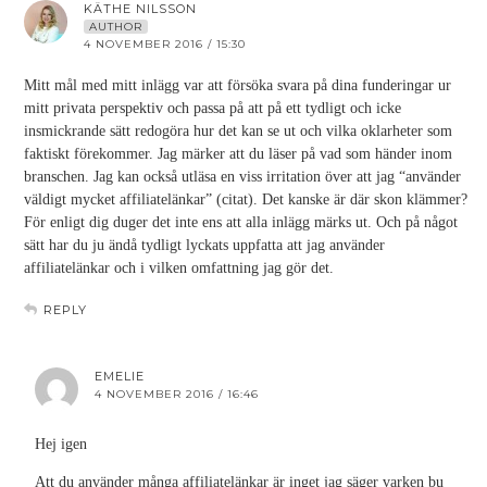
KÄTHE NILSSON
AUTHOR
4 NOVEMBER 2016 / 15:30
Mitt mål med mitt inlägg var att försöka svara på dina funderingar ur
mitt privata perspektiv och passa på att på ett tydligt och icke
insmickrande sätt redogöra hur det kan se ut och vilka oklarheter som
faktiskt förekommer. Jag märker att du läser på vad som händer inom
branschen. Jag kan också utläsa en viss irritation över att jag “använder
väldigt mycket affiliatelänkar” (citat). Det kanske är där skon klämmer?
För enligt dig duger det inte ens att alla inlägg märks ut. Och på något
sätt har du ju ändå tydligt lyckats uppfatta att jag använder
affiliatelänkar och i vilken omfattning jag gör det.
REPLY
EMELIE
4 NOVEMBER 2016 / 16:46
Hej igen
Att du använder många affiliatelänkar är inget jag säger varken bu