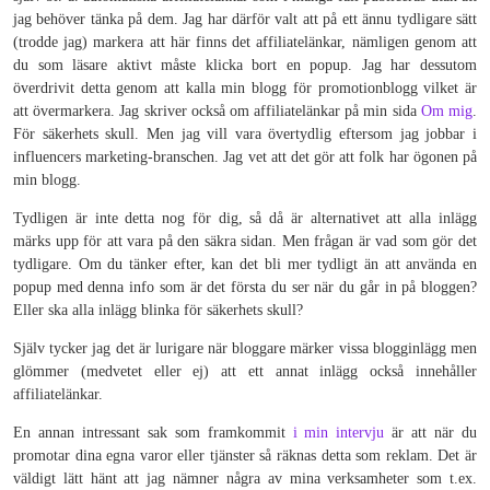
jag behöver tänka på dem. Jag har därför valt att på ett ännu tydligare sätt
(trodde jag) markera att här finns det affiliatelänkar, nämligen genom att
du som läsare aktivt måste klicka bort en popup. Jag har dessutom
överdrivit detta genom att kalla min blogg för promotionblogg vilket är
att övermarkera. Jag skriver också om affiliatelänkar på min sida
Om mig
.
För säkerhets skull. Men jag vill vara övertydlig eftersom jag jobbar i
influencers marketing-branschen. Jag vet att det gör att folk har ögonen på
min blogg.
Tydligen är inte detta nog för dig, så då är alternativet att alla inlägg
märks upp för att vara på den säkra sidan. Men frågan är vad som gör det
tydligare. Om du tänker efter, kan det bli mer tydligt än att använda en
popup med denna info som är det första du ser när du går in på bloggen?
Eller ska alla inlägg blinka för säkerhets skull?
Själv tycker jag det är lurigare när bloggare märker vissa blogginlägg men
glömmer (medvetet eller ej) att ett annat inlägg också innehåller
affiliatelänkar.
En annan intressant sak som framkommit
i min intervju
är att när du
promotar dina egna varor eller tjänster så räknas detta som reklam. Det är
väldigt lätt hänt att jag nämner några av mina verksamheter som t.ex.