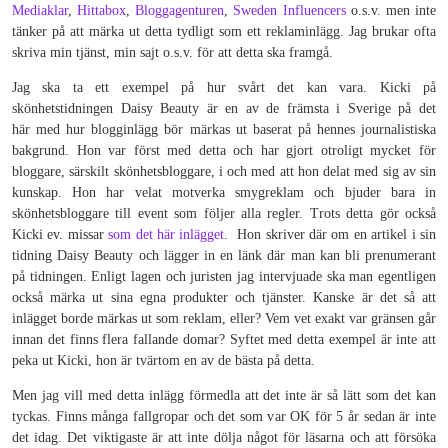
Mediaklar
,
Hittabox
,
Bloggagenturen
,
Sweden Influencers
o.s.v. men inte
tänker på att märka ut detta tydligt som ett reklaminlägg. Jag brukar ofta
skriva min tjänst, min sajt o.s.v. för att detta ska framgå.
Jag ska ta ett exempel på hur svårt det kan vara. Kicki på
skönhetstidningen Daisy Beauty är en av de främsta i Sverige på det
här med hur blogginlägg bör märkas ut baserat på hennes journalistiska
bakgrund. Hon var först med detta och har gjort otroligt mycket för
bloggare, särskilt skönhetsbloggare, i och med att hon delat med sig av sin
kunskap. Hon har velat motverka smygreklam och bjuder bara in
skönhetsbloggare till event som följer alla regler. Trots detta gör också
Kicki ev. missar
som det här inlägget
. Hon skriver där om en artikel i sin
tidning Daisy Beauty och lägger in en länk där man kan bli prenumerant
på tidningen. Enligt lagen och juristen jag intervjuade ska man egentligen
också märka ut sina egna produkter och tjänster. Kanske är det så att
inlägget borde märkas ut som reklam, eller? Vem vet exakt var gränsen går
innan det finns flera fallande domar? Syftet med detta exempel är inte att
peka ut Kicki, hon är tvärtom en av de bästa på detta.
Men jag vill med detta inlägg förmedla att det inte är så lätt som det kan
tyckas. Finns många fallgropar och det som var OK för 5 år sedan är inte
det idag. Det viktigaste är att inte dölja något för läsarna och att försöka