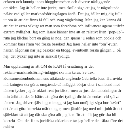
erfaren och kunnig inom bloggbranschen och diverse närliggande
områden. Jag är heller inte jurist, men skulle säga att jag är någorlunda
påläst vad gäller marknadsföringslagen ändå. Det jag håller mig dig fullt
ut om är att det finns få fall och svag vägledning. Men jag kan känna då
att det är extra viktigt att man som föredöme och influencer agerar utifrån
extrem tydlighet. Jag som läsare känner inte att en relativt liten “pop-up”-
ruta jag klickar bort en gång är nog, den sparas ju sedan som cookie och
kommer bara fram vid första besöket! Jag läser heller inte “om”-rutan
nästan någonsin när jag besöker en blogg, eventuellt första gången… Så
nej, det tycker jag inte är särskilt tydligt.
Min uppfattning är att OM du KAN få ersättning är det
reklam=marknadsföring=inlägget ska markeras. Se t.ex.
Konsumentombudsmannens utlåtande angående Gabriella Joss. Huruvida
märkningen ska göras omgående då inlägget börjar eller i samband med
länken tycker jag är oklart rent juridiskt, men av just den anledningen är
min åsikt att det är bättre att göra det tydligt direkt än endast vid själva
länken. Jag driver själv ingen blogg så jag kan omöjligt säga hur “svårt”
det är att göra korrekta märkningar, men jämför jag med mitt jobb är det
självklart så att jag där ska göra allt jag kan för att allt jag gör ska bli
korrekt. Om det finns juridiska oklarheter tar jag hellre det säkra före det
osäkra.