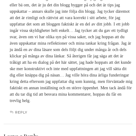
eller bä om, det är ju det din blogg bygger på och det är tips jag
uppskattar – annars skulle jag inte följa din blogg. Jag tycker däremot
att det är rimligt och rättvist att vara korrekt i sitt arbete, för jag
uppfattar det som att bloggen faktiskt är en del av ditt jobb. I ett jobb
ingår vissa skyldigheter helt enkelt… Jag tycker att du gav ett tydligt
svar, även om vi har olika syn på vissa saker, och jag hoppas att du
även uppskattar mina reflektioner och mina tankar kring frågan. Jag är
ju ändå en av dina läsare som dels följt dig under många år och dels
klickar på många av dina länkar. Så återigen får jag säga att det är
tråkigt att ha en dialog på det här sättet, jag hade hoppats att det kunde
ske mer konstruktivt och inte med uppfattningen att jag vill sätta dit
dig eller knäppa dig på näsan… Jag ville höra dina ärliga funderingar
kring detta eftersom jag uppfattar dig som kunnig, men förväntade mig
faktiskt en annan inställning och en större öppenhet. Men tack ändå för
att du tar dig tid att besvara mina kommentarer, hoppas du får en
trevlig helg.
REPLY