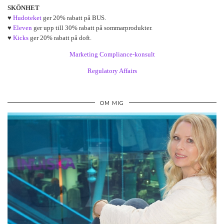
SKÖNHET
♥
Hudoteket
ger 20% rabatt på BUS.
♥
Eleven
ger upp till 30% rabatt på sommarprodukter.
♥
Kicks
ger 20% rabatt på doft.
Marketing Compliance-konsult
Regulatory Affairs
OM MIG