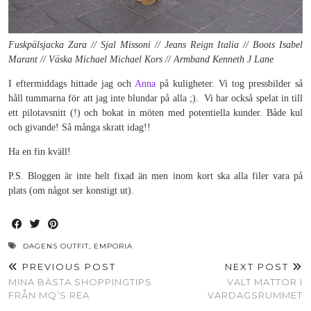
Fuskpälsjacka Zara // Sjal Missoni // Jeans Reign Italia // Boots Isabel
Marant // Väska Michael Michael Kors // Armband Kenneth J Lane
I eftermiddags hittade jag och
Anna
på kuligheter. Vi tog pressbilder så
håll tummarna för att jag inte blundar på alla ;). Vi har också spelat in till
ett pilotavsnitt (!) och bokat in möten med potentiella kunder. Både kul
och givande! Så många skratt idag!!
Ha en fin kväll!
P.S. Bloggen är inte helt fixad än men inom kort ska alla filer vara på
plats (om något ser konstigt ut).
DAGENS OUTFIT
,
EMPORIA
PREVIOUS POST
NEXT POST
MINA BÄSTA SHOPPINGTIPS
VALT MATTOR I
FRÅN MQ’S REA
VARDAGSRUMMET