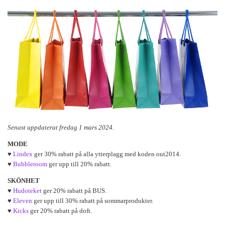
Senast uppdaterat fredag 1 mars 2024.
MODE
♥
Lindex
ger 30% rabatt på alla ytterplagg med koden out2014.
♥
Bubbleroom
ger upp till 20% rabatt.
SKÖNHET
♥
Hudoteket
ger 20% rabatt på BUS.
♥
Eleven
ger upp till 30% rabatt på sommarprodukter.
♥
Kicks
ger 20% rabatt på doft.