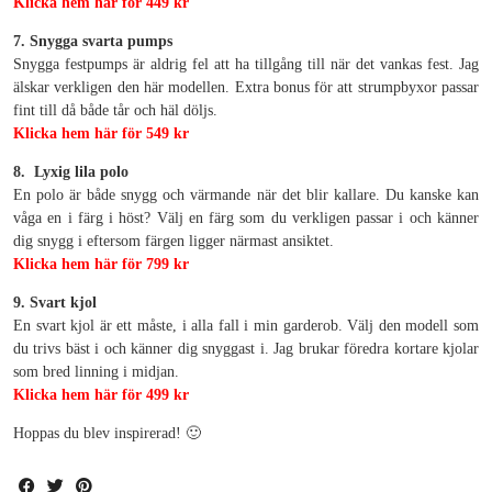
Klicka hem här för 449 kr
7. Snygga svarta pumps
Snygga festpumps är aldrig fel att ha tillgång till när det vankas fest. Jag
älskar verkligen den här modellen. Extra bonus för att strumpbyxor passar
fint till då både tår och häl döljs.
Klicka hem här för 549 kr
8. Lyxig lila polo
En polo är både snygg och värmande när det blir kallare. Du kanske kan
våga en i färg i höst? Välj en färg som du verkligen passar i och känner
dig snygg i eftersom färgen ligger närmast ansiktet.
Klicka hem här för 799 kr
9. Svart kjol
En svart kjol är ett måste, i alla fall i min garderob. Välj den modell som
du trivs bäst i och känner dig snyggast i. Jag brukar föredra kortare kjolar
som bred linning i midjan.
Klicka hem här för 499 kr
Hoppas du blev inspirerad! 🙂