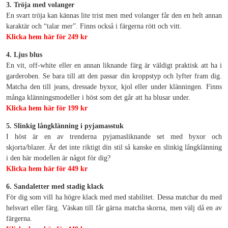
3. Tröja med volanger
En svart tröja kan kännas lite trist men med volanger får den en helt annan
karaktär och “talar mer”. Finns också i färgerna rött och vitt.
Klicka hem här för 249 kr
4. Ljus blus
En vit, off-white eller en annan liknande färg är väldigt praktisk att ha i
garderoben. Se bara till att den passar din kroppstyp och lyfter fram dig.
Matcha den till jeans, dressade byxor, kjol eller under klänningen. Finns
många klänningsmodeller i höst som det går att ha blusar under.
Klicka hem här för 199 kr
5. Slinkig långklänning i pyjamasstuk
I höst är en av trenderna pyjamasliknande set med byxor och
skjorta/blazer. Är det inte riktigt din stil så kanske en slinkig långklänning
i den här modellen är något för dig?
Klicka hem här för 449 kr
6. Sandaletter med stadig klack
För dig som vill ha högre klack med med stabilitet. Dessa matchar du med
helsvart eller färg. Väskan till får gärna matcha skorna, men välj då en av
färgerna.