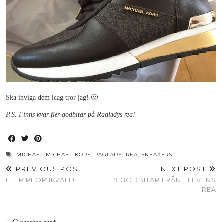
Ska inviga dem idag tror jag! 🙂
P.S. Finns kvar fler godbitar på Ragladys rea!
MICHAEL MICHAEL KORS
,
RAGLADY
,
REA
,
SNEAKERS
PREVIOUS POST
NEXT POST
FLER REOR IKVÄLL!
9 GODBITAR FRÅN ELEVENS
REA