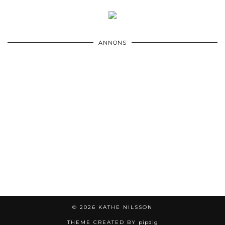
ANNONS
© 2026
KÄTHE NILSSON
THEME CREATED BY
pipdig