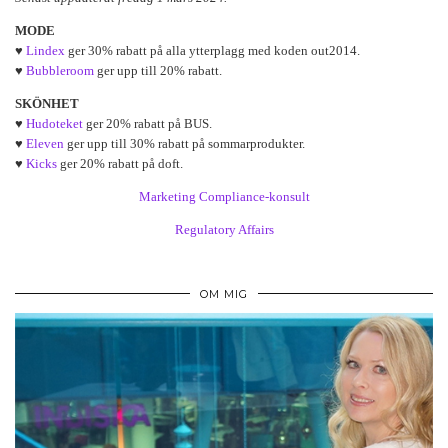
MODE
♥
Lindex
ger 30% rabatt på alla ytterplagg med koden out2014.
♥
Bubbleroom
ger upp till 20% rabatt.
SKÖNHET
♥
Hudoteket
ger 20% rabatt på BUS.
♥
Eleven
ger upp till 30% rabatt på sommarprodukter.
♥
Kicks
ger 20% rabatt på doft.
Marketing Compliance-konsult
Regulatory Affairs
OM MIG