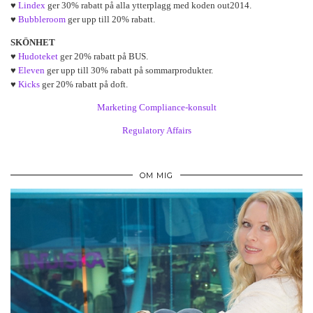
♥
Lindex
ger 30% rabatt på alla ytterplagg med koden out2014.
♥
Bubbleroom
ger upp till 20% rabatt.
SKÖNHET
♥
Hudoteket
ger 20% rabatt på BUS.
♥
Eleven
ger upp till 30% rabatt på sommarprodukter.
♥
Kicks
ger 20% rabatt på doft.
Marketing Compliance-konsult
Regulatory Affairs
OM MIG