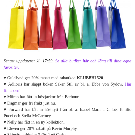
Senast uppdaterat kl. 17:59.
Se alla butiker här och lägg till dina egna
favoriter!
♥ Guldfynd ger 20% rabatt med rabattkod
KLUBBH1520
.
♥ Adlibris har släppt boken Säker Stil av bl. a. Ebba von Sydow.
Här
finns den!
♥ Miinto har fått in höstjackor från Barbour.
♥ Dagmar ger fri frakt just nu.
♥ Forward har fått in höstnytt från bl. a. Isabel Marant, Chloé, Emilio
Pucci och Stella McCartney.
♥ Nelly har fått in en ny kollektion.
♥ Eleven ger 20% rabatt på Kevin Murphy.
♥ Skincity erbjuder 3 för 2 på Carita.