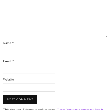
Name
*
Email
*
Website
This site uses Akismet to reduce spam.
Learn how your comment data is