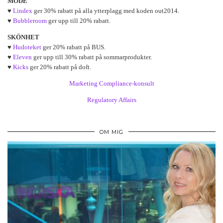
MODE
♥
Lindex
ger 30% rabatt på alla ytterplagg med koden out2014.
♥
Bubbleroom
ger upp till 20% rabatt.
SKÖNHET
♥
Hudoteket
ger 20% rabatt på BUS.
♥
Eleven
ger upp till 30% rabatt på sommarprodukter.
♥
Kicks
ger 20% rabatt på doft.
Marketing Compliance-konsult
Regulatory Affairs
OM MIG