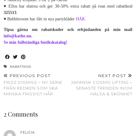
♥ Ellos har slutrea och ger 30-50% extra rabatt på rean med rabattkod
325513
.
♥ Bubbleroom har fått in nya partykläder
HÄR
.
Tipsa gärna om rabattkoder och erbjudanden på min mail
info@kathe.nu
.
Se min fullständiga butikskatalog!
RABATTKOD
PREVIOUS POST
NEXT POST
FRIZZ DISMISS – NY SERIE
JAPANSK COSMO LIFTING –
FRÅN REDKEN SOM SKA
SENASTE TRENDEN INOM
MINSKA FRISSIGT HÅR
HÄLSA & SKÖNHET
2 Comments
FELICIA