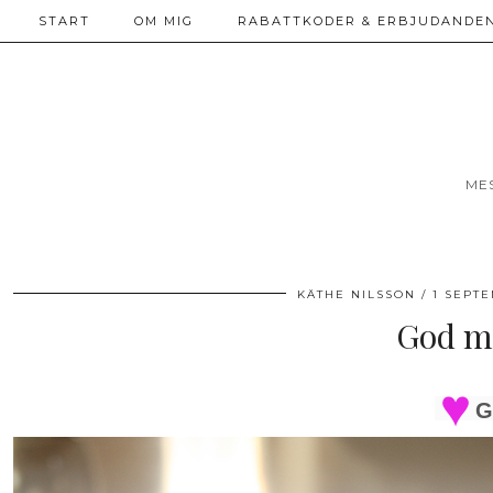
START
OM MIG
RABATTKODER & ERBJUDANDEN
ME
KÄTHE NILSSON
1 SEPTE
God m
G