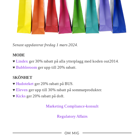
Senast uppdaterat fredag 1 mars 2024.
MODE
♥
Lindex
ger 30% rabatt på alla ytterplagg med koden out2014.
♥
Bubbleroom
ger upp till 20% rabatt.
SKÖNHET
♥
Hudoteket
ger 20% rabatt på BUS.
♥
Eleven
ger upp till 30% rabatt på sommarprodukter.
♥
Kicks
ger 20% rabatt på doft.
Marketing Compliance-konsult
Regulatory Affairs
OM MIG