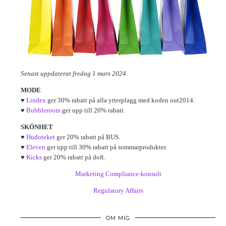
Senast uppdaterat fredag 1 mars 2024.
MODE
♥
Lindex
ger 30% rabatt på alla ytterplagg med koden out2014.
♥
Bubbleroom
ger upp till 20% rabatt.
SKÖNHET
♥
Hudoteket
ger 20% rabatt på BUS.
♥
Eleven
ger upp till 30% rabatt på sommarprodukter.
♥
Kicks
ger 20% rabatt på doft.
Marketing Compliance-konsult
Regulatory Affairs
OM MIG