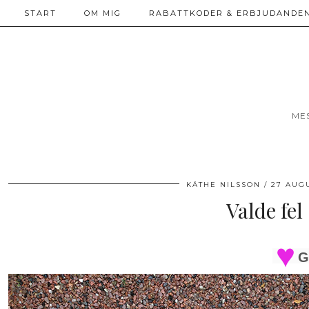
START
OM MIG
RABATTKODER & ERBJUDANDEN
ME
KÄTHE NILSSON
27 AUGU
Valde fel
G