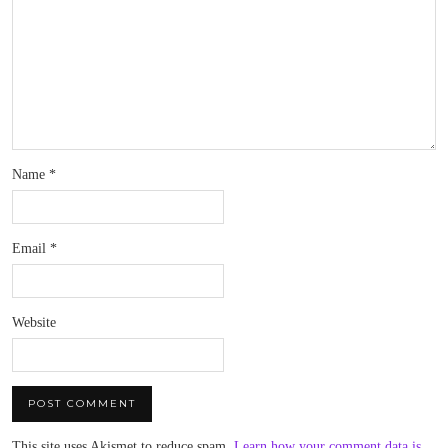
Name
*
Email
*
Website
This site uses Akismet to reduce spam.
Learn how your comment data is