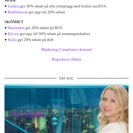
MODE
♥
Lindex
ger 30% rabatt på alla ytterplagg med koden out2014.
♥
Bubbleroom
ger upp till 20% rabatt.
SKÖNHET
♥
Hudoteket
ger 20% rabatt på BUS.
♥
Eleven
ger upp till 30% rabatt på sommarprodukter.
♥
Kicks
ger 20% rabatt på doft.
Marketing Compliance-konsult
Regulatory Affairs
OM MIG