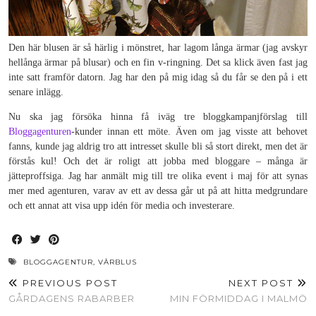
Den här blusen är så härlig i mönstret, har lagom långa ärmar (jag avskyr
hellånga ärmar på blusar) och en fin v-ringning. Det sa klick även fast jag
inte satt framför datorn. Jag har den på mig idag så du får se den på i ett
senare inlägg.
Nu ska jag försöka hinna få iväg tre bloggkampanjförslag till
Bloggagenturen
-kunder innan ett möte. Även om jag visste att behovet
fanns, kunde jag aldrig tro att intresset skulle bli så stort direkt, men det är
förstås kul! Och det är roligt att jobba med bloggare – många är
jätteproffsiga. Jag har anmält mig till tre olika event i maj för att synas
mer med agenturen, varav av ett av dessa går ut på att hitta medgrundare
och ett annat att visa upp idén för media och investerare.
BLOGGAGENTUR
,
VÅRBLUS
PREVIOUS POST
NEXT POST
GÅRDAGENS RABARBER
MIN FÖRMIDDAG I MALMÖ