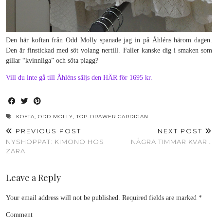
Den här koftan från Odd Molly spanade jag in på Åhléns härom dagen.
Den är finstickad med söt volang nertill. Faller kanske dig i smaken som
gillar “kvinnliga” och söta plagg?
Vill du inte gå till Åhléns säljs den HÄR för 1695 kr.
KOFTA
,
ODD MOLLY
,
TOP-DRAWER CARDIGAN
PREVIOUS POST
NEXT POST
NYSHOPPAT: KIMONO HOS
NÅGRA TIMMAR KVAR…
ZARA
Leave a Reply
Your email address will not be published.
Required fields are marked
*
Comment