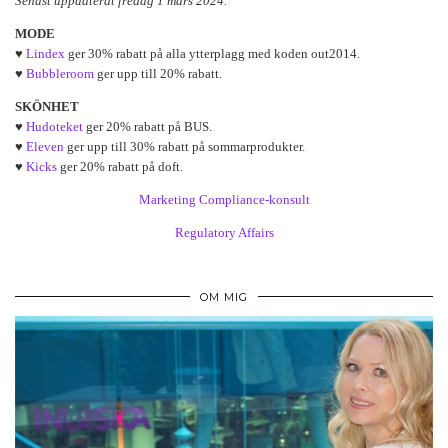
Senast uppdaterat fredag 1 mars 2024.
MODE
♥
Lindex
ger 30% rabatt på alla ytterplagg med koden out2014.
♥
Bubbleroom
ger upp till 20% rabatt.
SKÖNHET
♥
Hudoteket
ger 20% rabatt på BUS.
♥
Eleven
ger upp till 30% rabatt på sommarprodukter.
♥
Kicks
ger 20% rabatt på doft.
Marketing Compliance-konsult
Regulatory Affairs
OM MIG