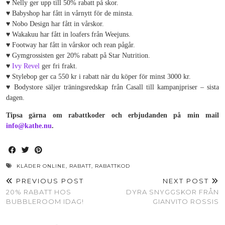
♥ Nelly ger upp till 50% rabatt på skor.
♥ Babyshop har fått in vårnytt för de minsta.
♥ Nobo Design har fått in vårskor.
♥ Wakakuu har fått in loafers från Weejuns.
♥ Footway har fått in vårskor och rean pågår.
♥ Gymgrossisten ger 20% rabatt på Star Nutrition.
♥
Ivy Revel
ger fri frakt.
♥ Stylebop ger ca 550 kr i rabatt när du köper för minst 3000 kr.
♥ Bodystore säljer träningsredskap från Casall till kampanjpriser – sista
dagen.
Tipsa gärna om rabattkoder och erbjudanden på min mail
info@kathe.nu
.
KLÄDER ONLINE
,
RABATT
,
RABATTKOD
PREVIOUS POST
NEXT POST
20% RABATT HOS
DYRA SNYGGSKOR FRÅN
BUBBLEROOM IDAG!
GIANVITO ROSSIS