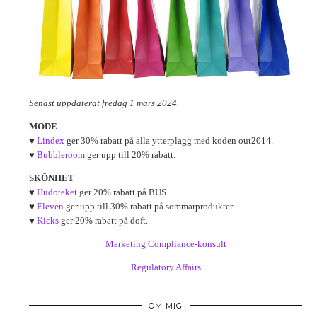
Senast uppdaterat fredag 1 mars 2024.
MODE
♥
Lindex
ger 30% rabatt på alla ytterplagg med koden out2014.
♥
Bubbleroom
ger upp till 20% rabatt.
SKÖNHET
♥
Hudoteket
ger 20% rabatt på BUS.
♥
Eleven
ger upp till 30% rabatt på sommarprodukter.
♥
Kicks
ger 20% rabatt på doft.
Marketing Compliance-konsult
Regulatory Affairs
OM MIG