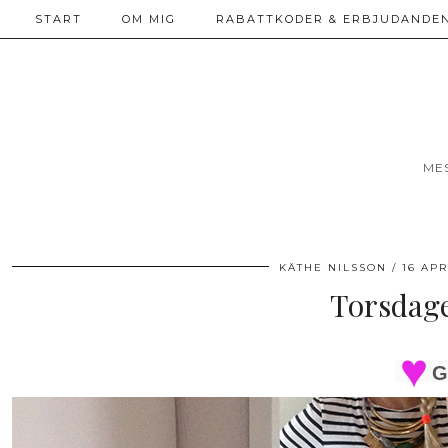
START
OM MIG
RABATTKODER & ERBJUDANDEN
ME
KÄTHE NILSSON
16 APR
Torsdage
G