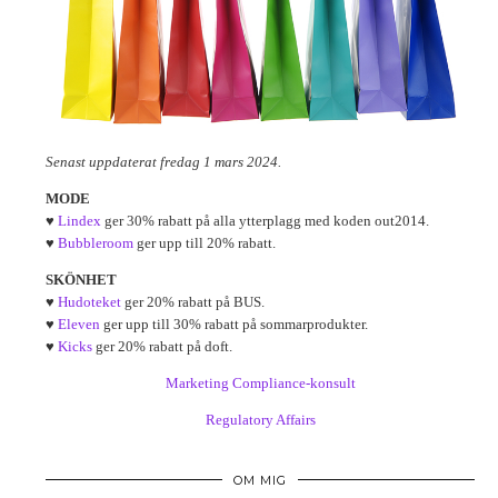
Senast uppdaterat fredag 1 mars 2024.
MODE
♥
Lindex
ger 30% rabatt på alla ytterplagg med koden out2014.
♥
Bubbleroom
ger upp till 20% rabatt.
SKÖNHET
♥
Hudoteket
ger 20% rabatt på BUS.
♥
Eleven
ger upp till 30% rabatt på sommarprodukter.
♥
Kicks
ger 20% rabatt på doft.
Marketing Compliance-konsult
Regulatory Affairs
OM MIG