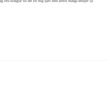
ag ofta krånglar till det för mig själv med alltför många detaljer 😉