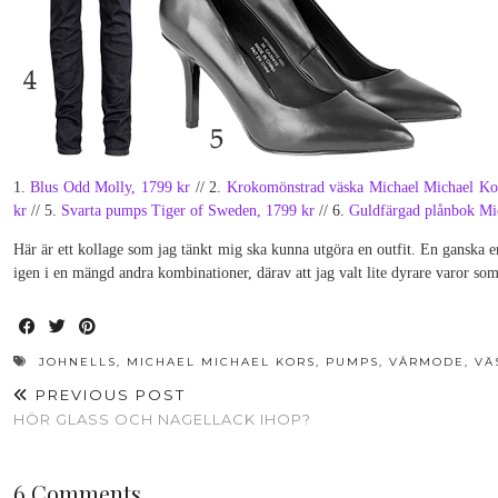
1.
Blus Odd Molly, 1799 kr
// 2.
Krokomönstrad väska Michael Michael Kor
kr
// 5.
Svarta pumps Tiger of Sweden, 1799 kr
// 6.
Guldfärgad plånbok Mi
Här är ett kollage som jag tänkt mig ska kunna utgöra en outfit. En ganska e
igen i en mängd andra kombinationer, därav att jag valt lite dyrare varor s
JOHNELLS
,
MICHAEL MICHAEL KORS
,
PUMPS
,
VÅRMODE
,
VÄ
PREVIOUS POST
HÖR GLASS OCH NAGELLACK IHOP?
6 Comments