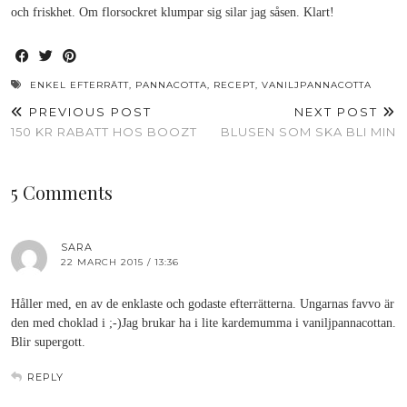
och friskhet. Om florsockret klumpar sig silar jag såsen. Klart!
ENKEL EFTERRÄTT
,
PANNACOTTA
,
RECEPT
,
VANILJPANNACOTTA
PREVIOUS POST
NEXT POST
150 KR RABATT HOS BOOZT
BLUSEN SOM SKA BLI MIN
5 Comments
SARA
22 MARCH 2015 / 13:36
Håller med, en av de enklaste och godaste efterrätterna. Ungarnas favvo är
den med choklad i ;-)Jag brukar ha i lite kardemumma i vaniljpannacottan.
Blir supergott.
REPLY