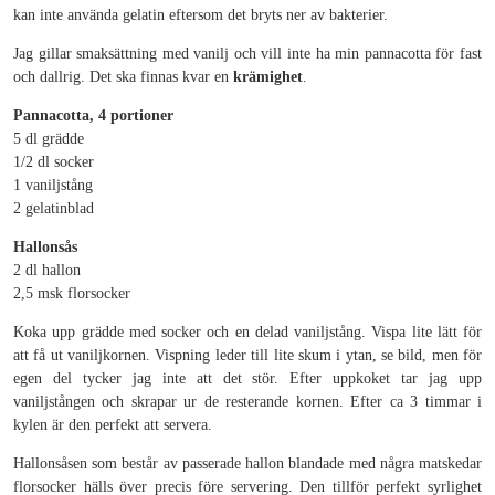
kan inte använda gelatin eftersom det bryts ner av bakterier.
Jag gillar smaksättning med vanilj och vill inte ha min pannacotta för fast
och dallrig. Det ska finnas kvar en
krämighet
.
Pannacotta, 4 portioner
5 dl grädde
1/2 dl socker
1 vaniljstång
2 gelatinblad
Hallonsås
2 dl hallon
2,5 msk florsocker
Koka upp grädde med socker och en delad vaniljstång. Vispa lite lätt för
att få ut vaniljkornen. Vispning leder till lite skum i ytan, se bild, men för
egen del tycker jag inte att det stör. Efter uppkoket tar jag upp
vaniljstången och skrapar ur de resterande kornen. Efter ca 3 timmar i
kylen är den perfekt att servera.
Hallonsåsen som består av passerade hallon blandade med några matskedar
florsocker hälls över precis före servering. Den tillför perfekt syrlighet