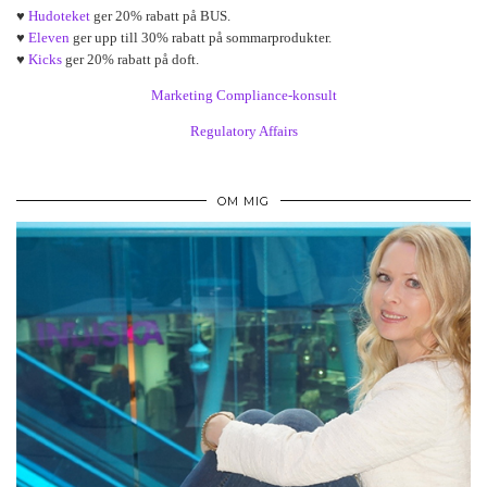
♥
Hudoteket
ger 20% rabatt på BUS.
♥
Eleven
ger upp till 30% rabatt på sommarprodukter.
♥
Kicks
ger 20% rabatt på doft.
Marketing Compliance-konsult
Regulatory Affairs
OM MIG