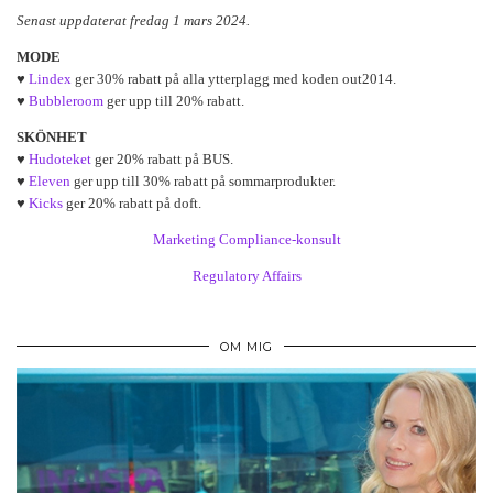
Senast uppdaterat fredag 1 mars 2024.
MODE
♥
Lindex
ger 30% rabatt på alla ytterplagg med koden out2014.
♥
Bubbleroom
ger upp till 20% rabatt.
SKÖNHET
♥
Hudoteket
ger 20% rabatt på BUS.
♥
Eleven
ger upp till 30% rabatt på sommarprodukter.
♥
Kicks
ger 20% rabatt på doft.
Marketing Compliance-konsult
Regulatory Affairs
OM MIG