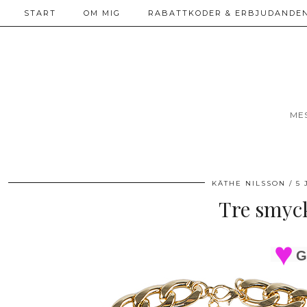
START
OM MIG
RABATTKODER & ERBJUDANDEN
ME
KÄTHE NILSSON
5 
Tre smyck
G