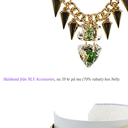
Halsband från NLY Accessories
, nu 59 kr på rea (70% rabatt) hos Nelly.