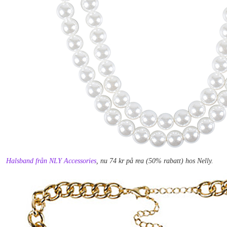
Halsband från NLY Accessories
, nu 74 kr på rea (50% rabatt) hos Nelly.