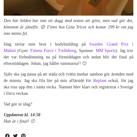
Den här bilden har inte ett dugg med texten att göra, men vad gör det,
kimonon är jättefin. 😉 Finns hos Gina Tricot och kostar 199 kr om jag
inte minns fel.
Idag tävlar min bror i bodybuilding på
Sweden Grand Prix i
Malmö
(Gym:
Fitness Force i Trelleborg
, Sponsor:
MM Sports
). Jag tror
det var förbedömning nu på förmiddagen och sedan blir det final på
eftermiddagen. Johan, jag håller tummarna!! 🙂
Själv ska jag passa på att städa och tvätta medan sambon gör ärenden med
de minsta. Jag ska fila lite på min affärsidé för
Replase
också, för jag
ska visa upp den i nästa vecka. Namnet blev klart och registrerat i Sverige
i förra veckan.
Vad gör ni idag?
Uppdaterat kl. 14:58
Han är i final! 🙂