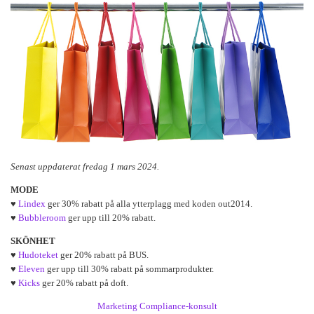
Senast uppdaterat fredag 1 mars 2024.
MODE
♥
Lindex
ger 30% rabatt på alla ytterplagg med koden out2014.
♥
Bubbleroom
ger upp till 20% rabatt.
SKÖNHET
♥
Hudoteket
ger 20% rabatt på BUS.
♥
Eleven
ger upp till 30% rabatt på sommarprodukter.
♥
Kicks
ger 20% rabatt på doft.
Marketing Compliance-konsult