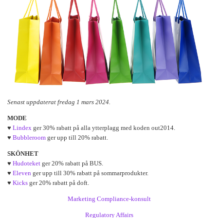
Senast uppdaterat fredag 1 mars 2024.
MODE
♥
Lindex
ger 30% rabatt på alla ytterplagg med koden out2014.
♥
Bubbleroom
ger upp till 20% rabatt.
SKÖNHET
♥
Hudoteket
ger 20% rabatt på BUS.
♥
Eleven
ger upp till 30% rabatt på sommarprodukter.
♥
Kicks
ger 20% rabatt på doft.
Marketing Compliance-konsult
Regulatory Affairs