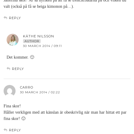
Jättefina skor! Är så nyfiken på att få se trenchcoatarna på och vilken du
valt (också på få se beiga kimonon på…).
REPLY
KÄTHE NILSSON
AUTHOR
30 MARCH 2014 / 09:11
Det kommer. 🙂
REPLY
CARRO
30 MARCH 2014 / 02:22
Fina skor!
Håller verkligen med att känslan är obeskrivlig när man har hittat ett par
fina skor! 🙂
REPLY