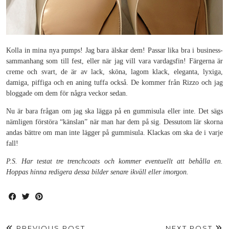
Kolla in mina nya pumps! Jag bara älskar dem! Passar lika bra i business-
sammanhang som till fest, eller när jag vill vara vardagsfin! Färgerna är
creme och svart, de är av lack, sköna, lagom klack, eleganta, lyxiga,
damiga, piffiga och en aning tuffa också. De kommer från Rizzo och jag
bloggade om dem för några veckor sedan.
Nu är bara frågan om jag ska lägga på en gummisula eller inte. Det sägs
nämligen förstöra “känslan” när man har dem på sig. Dessutom lär skorna
andas bättre om man inte lägger på gummisula. Klackas om ska de i varje
fall!
P.S. Har testat tre trenchcoats och kommer eventuellt att behålla en.
Hoppas hinna redigera dessa bilder senare ikväll eller imorgon.
PREVIOUS POST
NEXT POST