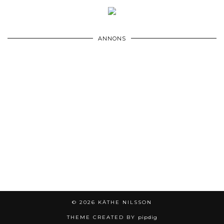
ANNONS
© 2026
KÄTHE NILSSON
THEME CREATED BY
pipdig