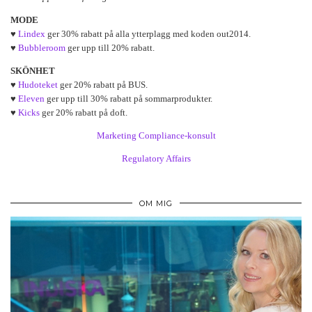
MODE
♥
Lindex
ger 30% rabatt på alla ytterplagg med koden out2014.
♥
Bubbleroom
ger upp till 20% rabatt.
SKÖNHET
♥
Hudoteket
ger 20% rabatt på BUS.
♥
Eleven
ger upp till 30% rabatt på sommarprodukter.
♥
Kicks
ger 20% rabatt på doft.
Marketing Compliance-konsult
Regulatory Affairs
OM MIG