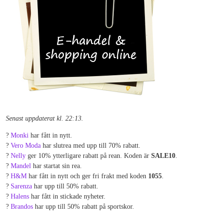
Senast uppdaterat kl. 22:13.
?
Monki
har fått in nytt.
?
Vero Moda
har slutrea med upp till 70% rabatt.
?
Nelly
ger 10% ytterligare rabatt på rean. Koden är
SALE10
.
?
Mandel
har startat sin rea.
?
H&M
har fått in nytt och ger fri frakt med koden
1055
.
?
Sarenza
har upp till 50% rabatt.
?
Halens
har fått in stickade nyheter.
?
Brandos
har upp till 50% rabatt på sportskor.