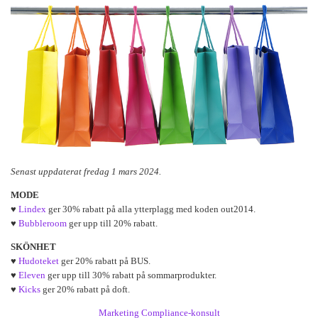
Senast uppdaterat fredag 1 mars 2024.
MODE
♥
Lindex
ger 30% rabatt på alla ytterplagg med koden out2014.
♥
Bubbleroom
ger upp till 20% rabatt.
SKÖNHET
♥
Hudoteket
ger 20% rabatt på BUS.
♥
Eleven
ger upp till 30% rabatt på sommarprodukter.
♥
Kicks
ger 20% rabatt på doft.
Marketing Compliance-konsult