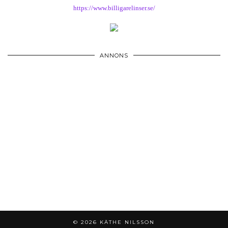
https://www.billigarelinser.se/
ANNONS
© 2026
KÄTHE NILSSON