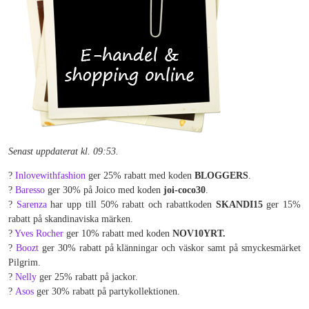
Senast uppdaterat kl. 09:53.
?
Inlovewithfashion
ger 25% rabatt med koden
BLOGGERS
.
?
Baresso
ger 30% på Joico med koden
joi-coco30
.
?
Sarenza
har upp till 50% rabatt och rabattkoden
SKANDI15
ger 15%
rabatt på skandinaviska märken.
?
Yves Rocher
ger 10% rabatt med koden
NOV10YRT.
?
Boozt
ger 30% rabatt på klänningar och väskor samt på smyckesmärket
Pilgrim.
?
Nelly
ger 25% rabatt på jackor.
?
Asos
ger 30% rabatt på partykollektionen.