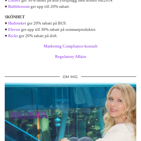
♥
Lindex
ger 30% rabatt på alla ytterplagg med koden out2014.
♥
Bubbleroom
ger upp till 20% rabatt.
SKÖNHET
♥
Hudoteket
ger 20% rabatt på BUS.
♥
Eleven
ger upp till 30% rabatt på sommarprodukter.
♥
Kicks
ger 20% rabatt på doft.
Marketing Compliance-konsult
Regulatory Affairs
OM MIG