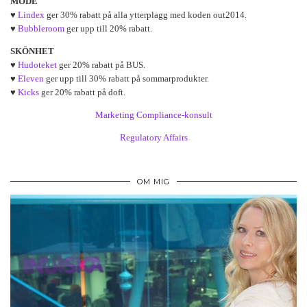
MODE
♥
Lindex
ger 30% rabatt på alla ytterplagg med koden out2014.
♥
Bubbleroom
ger upp till 20% rabatt.
SKÖNHET
♥
Hudoteket
ger 20% rabatt på BUS.
♥
Eleven
ger upp till 30% rabatt på sommarprodukter.
♥
Kicks
ger 20% rabatt på doft.
Marketing Compliance-konsult
Regulatory Affairs
OM MIG