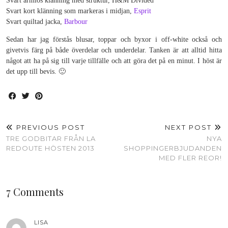
Svart ärmlös klänning med struktur, H&M Divided
Svart kort klänning som markeras i midjan,
Esprit
Svart quiltad jacka,
Barbour
Sedan har jag förstås blusar, toppar och byxor i off-white också och
givetvis färg på både överdelar och underdelar. Tanken är att alltid hitta
något att ha på sig till varje tillfälle och att göra det på en minut. I höst är
det upp till bevis. 🙂
PREVIOUS POST
NEXT POST
TRE GODBITAR FRÅN LA
NYA
REDOUTE HÖSTEN 2013
SHOPPINGERBJUDANDEN
MED FLER REOR!
7 Comments
LISA