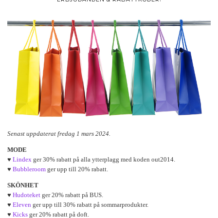
Senast uppdaterat fredag 1 mars 2024.
MODE
♥
Lindex
ger 30% rabatt på alla ytterplagg med koden out2014.
♥
Bubbleroom
ger upp till 20% rabatt.
SKÖNHET
♥
Hudoteket
ger 20% rabatt på BUS.
♥
Eleven
ger upp till 30% rabatt på sommarprodukter.
♥
Kicks
ger 20% rabatt på doft.