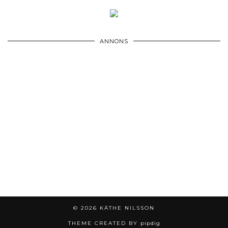
ANNONS
© 2026
KÄTHE NILSSON
THEME CREATED BY
pipdig