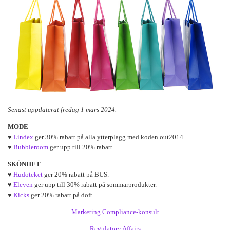
Senast uppdaterat fredag 1 mars 2024.
MODE
♥
Lindex
ger 30% rabatt på alla ytterplagg med koden out2014.
♥
Bubbleroom
ger upp till 20% rabatt.
SKÖNHET
♥
Hudoteket
ger 20% rabatt på BUS.
♥
Eleven
ger upp till 30% rabatt på sommarprodukter.
♥
Kicks
ger 20% rabatt på doft.
Marketing Compliance-konsult
Regulatory Affairs