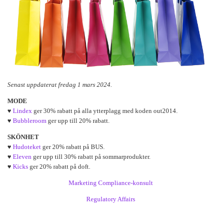
Senast uppdaterat fredag 1 mars 2024.
MODE
♥
Lindex
ger 30% rabatt på alla ytterplagg med koden out2014.
♥
Bubbleroom
ger upp till 20% rabatt.
SKÖNHET
♥
Hudoteket
ger 20% rabatt på BUS.
♥
Eleven
ger upp till 30% rabatt på sommarprodukter.
♥
Kicks
ger 20% rabatt på doft.
Marketing Compliance-konsult
Regulatory Affairs