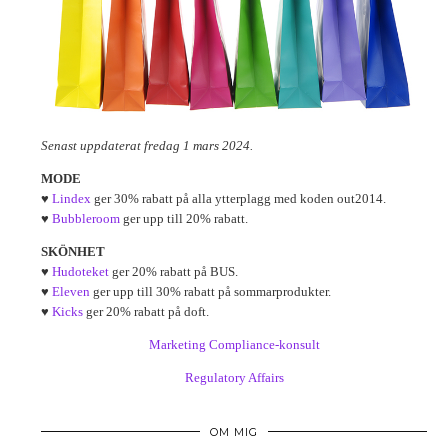
Senast uppdaterat fredag 1 mars 2024.
MODE
♥
Lindex
ger 30% rabatt på alla ytterplagg med koden out2014.
♥
Bubbleroom
ger upp till 20% rabatt.
SKÖNHET
♥
Hudoteket
ger 20% rabatt på BUS.
♥
Eleven
ger upp till 30% rabatt på sommarprodukter.
♥
Kicks
ger 20% rabatt på doft.
Marketing Compliance-konsult
Regulatory Affairs
OM MIG