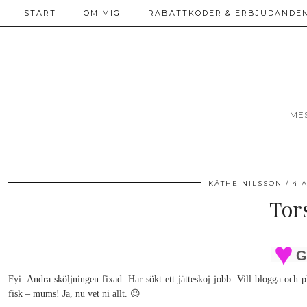
START
OM MIG
RABATTKODER & ERBJUDANDEN
ME
KÄTHE NILSSON
4 
Tor
G
Fyi: Andra sköljningen fixad. Har sökt ett jätteskoj jobb. Vill blogga och p
fisk – mums! Ja, nu vet ni allt. 😉