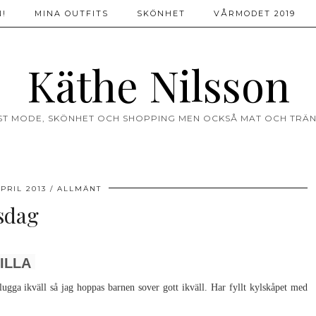
!
MINA OUTFITS
SKÖNHET
VÅRMODET 2019
Käthe Nilsson
ST MODE, SKÖNHET OCH SHOPPING MEN OCKSÅ MAT OCH TRÄN
APRIL 2013
ALLMÄNT
sdag
ILLA
lugga ikväll så jag hoppas barnen sover gott ikväll. Har fyllt kylskåpet med