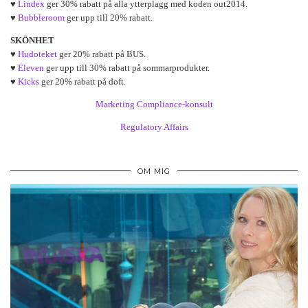
♥
Lindex
ger 30% rabatt på alla ytterplagg med koden out2014.
♥
Bubbleroom
ger upp till 20% rabatt.
SKÖNHET
♥
Hudoteket
ger 20% rabatt på BUS.
♥
Eleven
ger upp till 30% rabatt på sommarprodukter.
♥
Kicks
ger 20% rabatt på doft.
Marketing Compliance-konsult
Regulatory Affairs
OM MIG