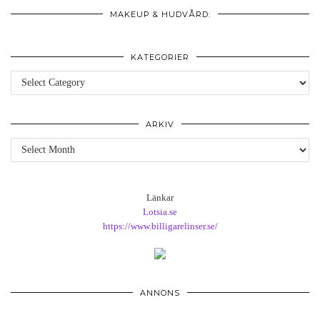
MAKEUP & HUDVÅRD:
KATEGORIER
Kategorier
ARKIV
Arkiv
Länkar
Lotsia.se
https://www.billigarelinser.se/
ANNONS