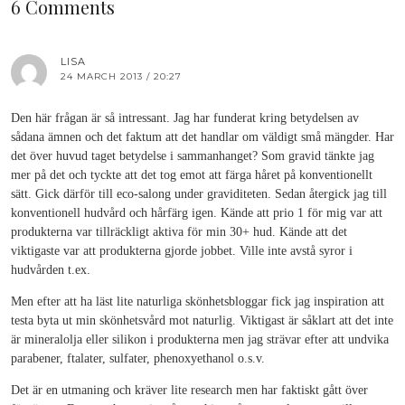
6 Comments
LISA
24 MARCH 2013 / 20:27
Den här frågan är så intressant. Jag har funderat kring betydelsen av
sådana ämnen och det faktum att det handlar om väldigt små mängder. Har
det över huvud taget betydelse i sammanhanget? Som gravid tänkte jag
mer på det och tyckte att det tog emot att färga håret på konventionellt
sätt. Gick därför till eco-salong under graviditeten. Sedan återgick jag till
konventionell hudvård och hårfärg igen. Kände att prio 1 för mig var att
produkterna var tillräckligt aktiva för min 30+ hud. Kände att det
viktigaste var att produkterna gjorde jobbet. Ville inte avstå syror i
hudvården t.ex.
Men efter att ha läst lite naturliga skönhetsbloggar fick jag inspiration att
testa byta ut min skönhetsvård mot naturlig. Viktigast är såklart att det inte
är mineralolja eller silikon i produkterna men jag strävar efter att undvika
parabener, ftalater, sulfater, phenoxyethanol o.s.v.
Det är en utmaning och kräver lite research men har faktiskt gått över