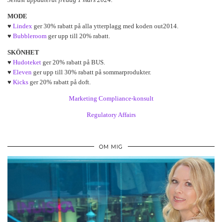
MODE
♥
Lindex
ger 30% rabatt på alla ytterplagg med koden out2014.
♥
Bubbleroom
ger upp till 20% rabatt.
SKÖNHET
♥
Hudoteket
ger 20% rabatt på BUS.
♥
Eleven
ger upp till 30% rabatt på sommarprodukter.
♥
Kicks
ger 20% rabatt på doft.
Marketing Compliance-konsult
Regulatory Affairs
OM MIG