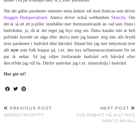
tänker t ex på schampo med SLS, eller parabener.
När det gäller parabener stämmer mina åsikter väl med Annicas som driver
bloggen Hudspecialisten
. Annica driver också webbutiken
Skincity
. Om
det är så att ett p-piller innehåller mer hormonstörande än vad som finns i
hudvården, ja, då är det inget jag bryr mig om. Detta kanske inte är helt
politiskt korrekt att säga eller skriva men jag känner mig inte alls brydd
över parabener i hudvård eller hårvård. Ibland blir jag mer bekymrad över
allt
nytt
som folk hoppar på, t.ex. den nya influensavaccinationen för ett
par år sedan. Så jag väljer fortfarande hudvård och hårvård efter
den effekt jag vill ha. Därför undviker jag t.ex. mineralolja i hudvård.
Hur gör ni?
PREVIOUS POST
NEXT POST
WEBBUTIKSNYTT!
20% RABATT PÅ ALLT HOS
MIINTO IKVÄLL