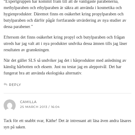
“Expertgruppen har kommit fram till att de vanligaste parabenerna,
methylparaben och ethylparaben är säkra att använda i kosmetika och
hygienprodukter. Däremot finns en osäkerhet kring propylparaben och
butylparaben och därför pågår fortfarande utvärdering av nya studier av
dessa parabener.”
Eftersom det finns osäkerhet kring propyl och butylparaben och frågan
utreds har jag valt att i nya produkter undvika dessa ämnen tills jag läser
resultaten av granskningen.
När det gäller SLS så undviker jag det i hårprodukter med anledning av
känslig hårbotten och eksem. Just nu testar jag en aleppotvål. Det har
fungerat bra att använda ekologiska alternativ.
REPLY
CAMILLA
25 MARCH 2013 / 16:04
Tack för ett snabbt svar, Käthe! Det är intressant att läsa även andra läsares
syn på saken.