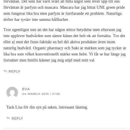
förväntan. Det som har varit svårt att hitta något som lever upp till ens
förväntan är parfym och mascara. Mascara har jag hittat UNE green pride
som fungerar lika bra men parfym är fortfarande ett problem. Naturliga
dofter har tyvärr inte samma hållbarhet.
Tror egentligen inte att det har någon större betydelse men eftersom jag
inte upplever hudvården som sämre känns det helt ok att fortsätta. Tro det
eller ej men det finns faktiskt en hel del aktiva produkter även inom
naturlig hudvård. Organic pharmacy och Suki är märken som jag tycker är
lika bra som vilket konventionellt märke som helst. Vi får se hur länge jag
fortsätter men hittills känner jag mig nöjd med mitt val.
REPLY
EVA
24 MARCH 2013 / 21:55
Tack Lisa för din syn på saken, intressant läsning.
REPLY